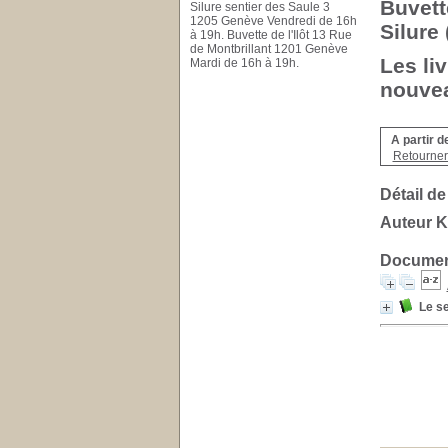
Buvett
Silure sentier des Saule 3
1205 Genève Vendredi de 16h
Silure
à 19h. Buvette de l'Ilôt 13 Rue
de Montbrillant 1201 Genève
Les li
Mardi de 16h à 19h.
nouvea
A partir d
Retourner 
Détail de
Auteur Ke
Document
Le s