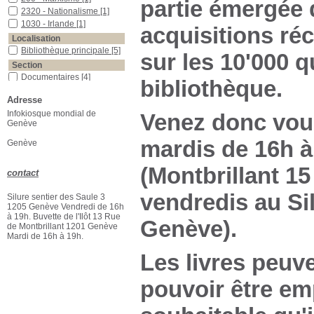
partie émergée d
2320 - Nationalisme
[1]
1030 - Irlande
[1]
acquisitions ré
Localisation
Bibliothèque principale
[5]
sur les 10'000 
Section
Documentaires
[4]
bibliothèque.
indéterminé
[1]
Adresse
Infokiosque mondial de
Venez donc vous
Genève
mardis de 16h à 
Genève
(Montbrillant 15
contact
vendredis au Sil
Silure sentier des Saule 3
1205 Genève Vendredi de 16h
à 19h. Buvette de l'Ilôt 13 Rue
Genève).
de Montbrillant 1201 Genève
Mardi de 16h à 19h.
Les livres peuve
pouvoir être em