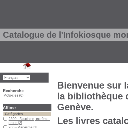
Catalogue de l'Infokiosque mo
Bienvenue sur l
Recherche
la bibliothèque
Mots-clés (6)
Genève.
Affiner
Catégories
Les livres catal
2300 - Fascisme, extrême-
droite
[2]
200 - Marxisme
[1]