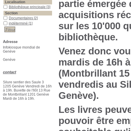
partie émergée d
Localisation
Bibliothèque principale
[3]
acquisitions ré
Section
Documentaires
[2]
sur les 10'000 
indéterminé
[1]
bibliothèque.
Adresse
Infokiosque mondial de
Venez donc vous
Genève
mardis de 16h à 
Genève
(Montbrillant 15
contact
vendredis au Sil
Silure sentier des Saule 3
1205 Genève Vendredi de 16h
à 19h. Buvette de l'Ilôt 13 Rue
Genève).
de Montbrillant 1201 Genève
Mardi de 16h à 19h.
Les livres peuve
pouvoir être em