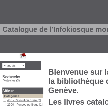
Catalogue de l'Infokiosque mo
Bienvenue sur l
Recherche
la bibliothèque
Mots-clés (3)
Genève.
Affiner
Catégories
Les livres catal
400 - Révolution russe
[2]
2900 - Pensée politique
[1]