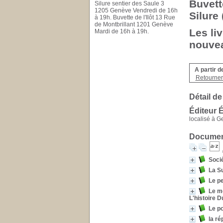
Buvett
Silure sentier des Saule 3
1205 Genève Vendredi de 16h
Silure
à 19h. Buvette de l'Ilôt 13 Rue
de Montbrillant 1201 Genève
Les li
Mardi de 16h à 19h.
nouvea
A partir d
Retourner 
Détail de
Éditeur 
localisé à 
Document
Socié
La Su
Le pe
Le mo
L'histoire 
Le p
la ré