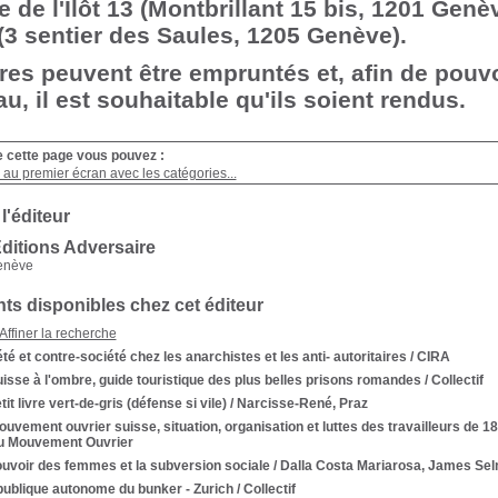
e de l'Ilôt 13 (Montbrillant 15 bis, 1201 Genè
 (3 sentier des Saules, 1205 Genève).
vres peuvent être empruntés et, afin de pouv
u, il est souhaitable qu'ils soient rendus.
e cette page vous pouvez :
au premier écran avec les catégories...
 l'éditeur
Éditions Adversaire
Genève
s disponibles chez cet éditeur
Affiner la recherche
té et contre-société chez les anarchistes et les anti- autoritaires
/ CIRA
isse à l'ombre, guide touristique des plus belles prisons romandes
/ Collectif
tit livre vert-de-gris (défense si vile)
/ Narcisse-René, Praz
uvement ouvrier suisse, situation, organisation et luttes des travailleurs de 1
Du Mouvement Ouvrier
ouvoir des femmes et la subversion sociale
/ Dalla Costa Mariarosa, James Se
publique autonome du bunker - Zurich
/ Collectif