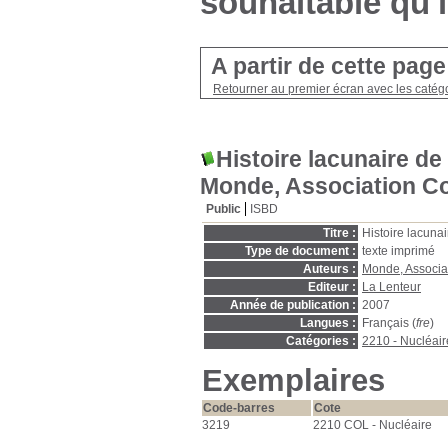
souhaitable qu'i
A partir de cette pag
Retourner au premier écran avec les catégo
Histoire lacunaire de
Monde, Association Co
Public
ISBD
Titre :
Histoire lacunai
Type de document :
texte imprimé
Auteurs :
Monde, Associat
Editeur :
La Lenteur
Année de publication :
2007
Langues :
Français (
fre
)
Catégories :
2210 - Nucléair
Exemplaires
Code-barres
Cote
3219
2210 COL - Nucléaire