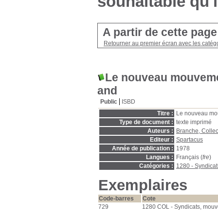
souhaitable qu'i
A partir de cette pag
Retourner au premier écran avec les catégo
Le nouveau mouvemen
and
Public
ISBD
Titre :
Le nouveau mou
Type de document :
texte imprimé
Auteurs :
Branche, Collec
Editeur :
Spartacus
Année de publication :
1978
Langues :
Français (
fre
)
Catégories :
1280 - Syndica
Exemplaires
Code-barres
Cote
729
1280 COL - Syndicats, mouv